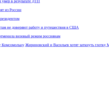
 умер в результате ДТП
ят из России
президентом
там не доверяют работу и путешествия в США
отменила визовый режим россиянам
Жириновский и Васильев хотят заткнуть глотку