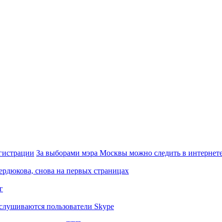
За выборами мэра Москвы можно следить в интернете
Сердюкова, снова на первых страницах
г
слушиваются пользователи Skype