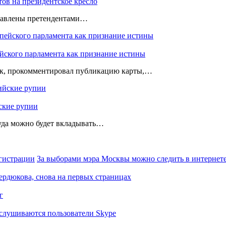
ов на президентское кресло
тавлены претендентами…
йского парламента как признание истины
ик, прокомментировал публикацию карты,…
ские рупии
куда можно будет вкладывать…
За выборами мэра Москвы можно следить в интернете
Сердюкова, снова на первых страницах
г
слушиваются пользователи Skype