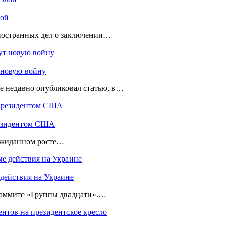
лой
ностранных дел о заключении…
 новую войну
e недавно опубликовал статью, в…
резидентом США
ожиданном росте…
 действия на Украине
саммите «Группы двадцати».…