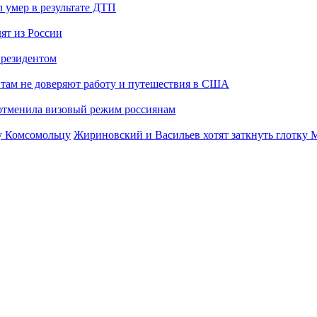
 умер в результате ДТП
ят из России
президентом
там не доверяют работу и путешествия в США
отменила визовый режим россиянам
Жириновский и Васильев хотят заткнуть глотку