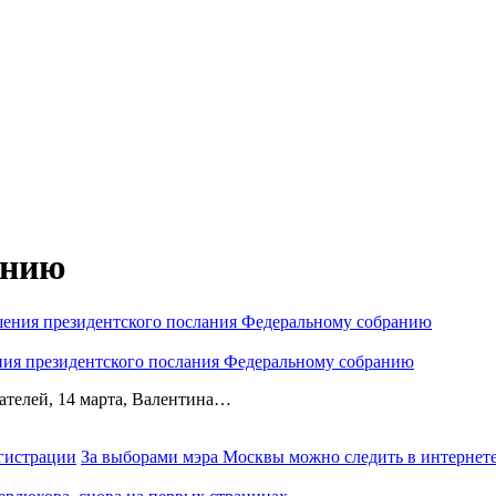
анию
ния президентского послания Федеральному собранию
ателей, 14 марта, Валентина…
За выборами мэра Москвы можно следить в интернете