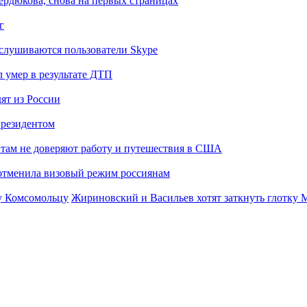
Сердюкова, снова на первых страницах
г
слушиваются пользователи Skype
 умер в результате ДТП
ят из России
президентом
там не доверяют работу и путешествия в США
отменила визовый режим россиянам
Жириновский и Васильев хотят заткнуть глотку