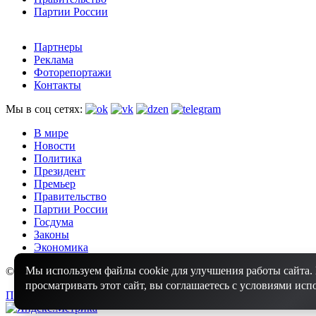
Партии России
Партнеры
Реклама
Фоторепортажи
Контакты
Мы в соц сетях:
В мире
Новости
Политика
Президент
Премьер
Правительство
Партии России
Госдума
Законы
Экономика
Мы используем файлы cookie для улучшения работы сайта
© 2010 - 2026 Россия Оффициальная - Оффициальные новости 
просматривать этот сайт, вы соглашаетесь с условиями исп
Политика конфиденциальности