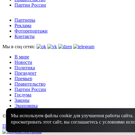
Партии России
Партнеры
Реклама
Фоторепортажи
Контакты
Мы в соц сетях:
В мире
Новости
Политика
Президент
Премьер
Правительство
Партии России
Госдума
Законы
Экономика
Мы используем файлы cookie для улучшения работы сайта
© 2010 - 2026 Россия Оффициальная - Оффициальные новости 
просматривать этот сайт, вы соглашаетесь с условиями исп
Политика конфиденциальности