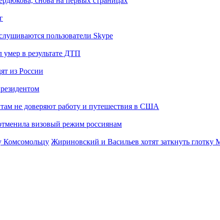
Сердюкова, снова на первых страницах
г
слушиваются пользователи Skype
 умер в результате ДТП
ят из России
президентом
там не доверяют работу и путешествия в США
отменила визовый режим россиянам
Жириновский и Васильев хотят заткнуть глотку