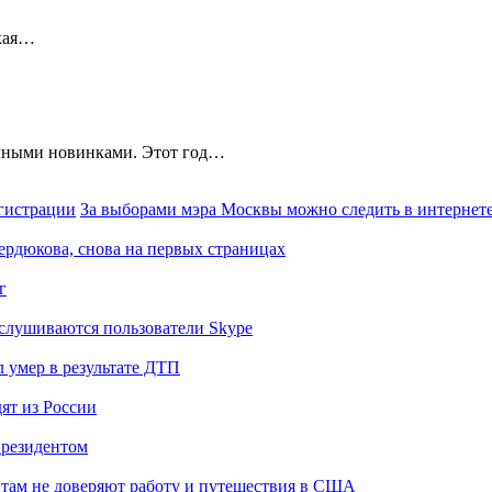
ская…
ычными новинками. Этот год…
За выборами мэра Москвы можно следить в интернете
Сердюкова, снова на первых страницах
г
слушиваются пользователи Skype
 умер в результате ДТП
ят из России
президентом
там не доверяют работу и путешествия в США