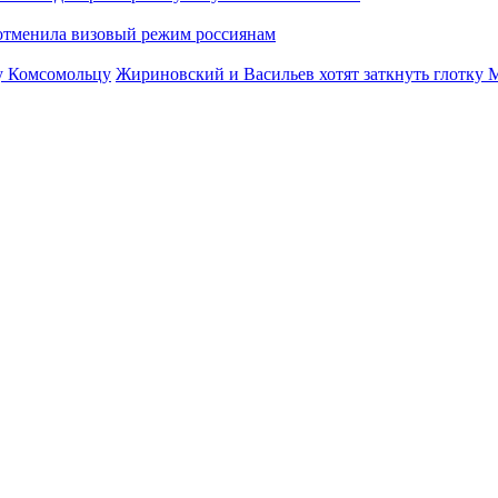
отменила визовый режим россиянам
Жириновский и Васильев хотят заткнуть глотку