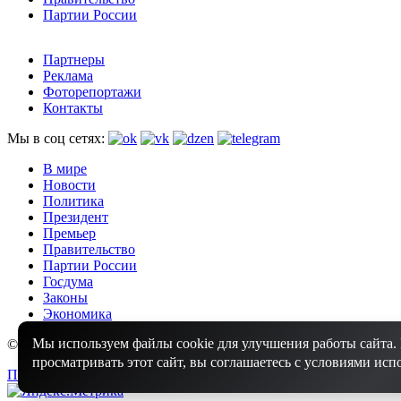
Партии России
Партнеры
Реклама
Фоторепортажи
Контакты
Мы в соц сетях:
В мире
Новости
Политика
Президент
Премьер
Правительство
Партии России
Госдума
Законы
Экономика
Мы используем файлы cookie для улучшения работы сайта
© 2010 - 2026 Россия Оффициальная - Оффициальные новости 
просматривать этот сайт, вы соглашаетесь с условиями исп
Политика конфиденциальности