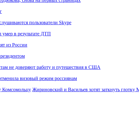
Сердюкова, снова на первых страницах
г
слушиваются пользователи Skype
 умер в результате ДТП
ят из России
президентом
там не доверяют работу и путешествия в США
отменила визовый режим россиянам
Жириновский и Васильев хотят заткнуть глотку