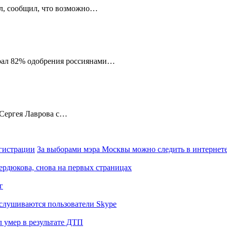
ел, сообщил, что возможно…
рал 82% одобрения россиянами…
 Сергея Лаврова с…
За выборами мэра Москвы можно следить в интернете
Сердюкова, снова на первых страницах
г
слушиваются пользователи Skype
 умер в результате ДТП