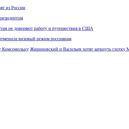
ят из России
президентом
там не доверяют работу и путешествия в США
отменила визовый режим россиянам
Жириновский и Васильев хотят заткнуть глотку