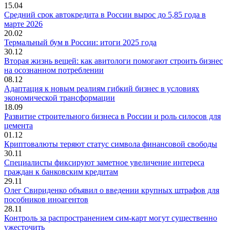
15.04
Средний срок автокредита в России вырос до 5,85 года в
марте 2026
20.02
Термальный бум в России: итоги 2025 года
30.12
Вторая жизнь вещей: как авитологи помогают строить бизнес
на осознанном потреблении
08.12
Адаптация к новым реалиям гибкий бизнес в условиях
экономической трансформации
18.09
Развитие строительного бизнеса в России и роль силосов для
цемента
01.12
Криптовалюты теряют статус символа финансовой свободы
30.11
Специалисты фиксируют заметное увеличение интереса
граждан к банковским кредитам
29.11
Олег Свириденко объявил о введении крупных штрафов для
пособников иноагентов
28.11
Контроль за распространением сим-карт могут существенно
ужесточить