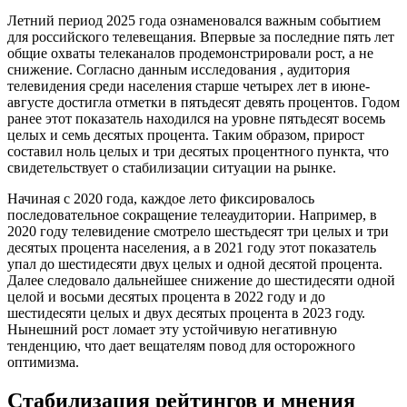
Летний период 2025 года ознаменовался важным событием
для российского телевещания. Впервые за последние пять лет
общие охваты телеканалов продемонстрировали рост, а не
снижение. Согласно данным исследования , аудитория
телевидения среди населения старше четырех лет в июне-
августе достигла отметки в пятьдесят девять процентов. Годом
ранее этот показатель находился на уровне пятьдесят восемь
целых и семь десятых процента. Таким образом, прирост
составил ноль целых и три десятых процентного пункта, что
свидетельствует о стабилизации ситуации на рынке.
Начиная с 2020 года, каждое лето фиксировалось
последовательное сокращение телеаудитории. Например, в
2020 году телевидение смотрело шестьдесят три целых и три
десятых процента населения, а в 2021 году этот показатель
упал до шестидесяти двух целых и одной десятой процента.
Далее следовало дальнейшее снижение до шестидесяти одной
целой и восьми десятых процента в 2022 году и до
шестидесяти целых и двух десятых процента в 2023 году.
Нынешний рост ломает эту устойчивую негативную
тенденцию, что дает вещателям повод для осторожного
оптимизма.
Стабилизация рейтингов и мнения