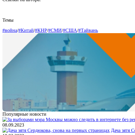
Темы
#война
/
#Китай
/
#КНР
/
#СМИ
/
#США
/
#Тайвань
Популярные новости
08.09.2023
Дача зятя 