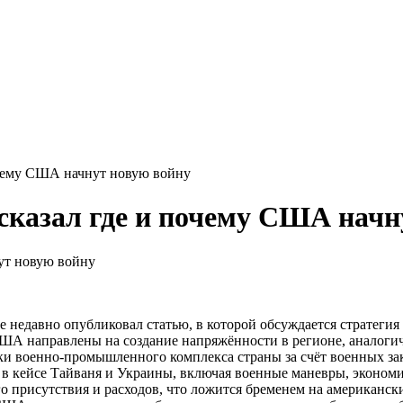
очему США начнут новую войну
казал где и почему США начн
e недавно опубликовал статью, в которой обсуждается стратег
США направлены на создание напряжённости в регионе, аналогич
ки военно-промышленного комплекса страны за счёт военных зак
 в кейсе Тайваня и Украины, включая военные маневры, эконом
го присутствия и расходов, что ложится бременем на американс