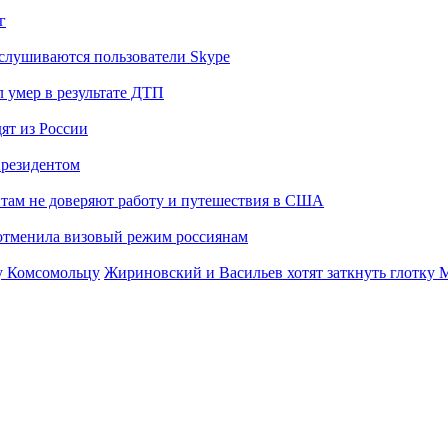
г
слушиваются пользователи Skype
 умер в результате ДТП
ят из России
президентом
там не доверяют работу и путешествия в США
отменила визовый режим россиянам
Жириновский и Васильев хотят заткнуть глотку