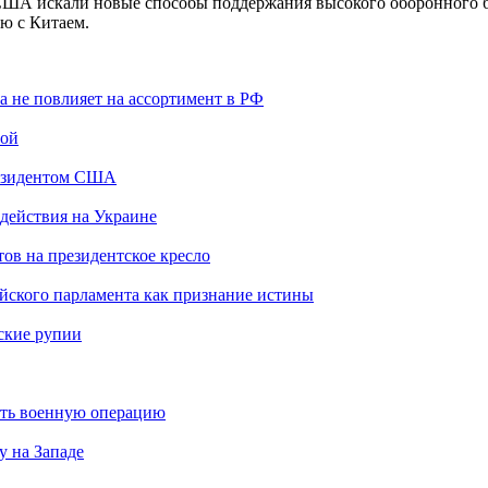
США искали новые способы поддержания высокого оборонного б
ю с Китаем.
 не повлияет на ассортимент в РФ
лой
резидентом США
 действия на Украине
ов на президентское кресло
йского парламента как признание истины
ские рупии
ать военную операцию
у на Западе