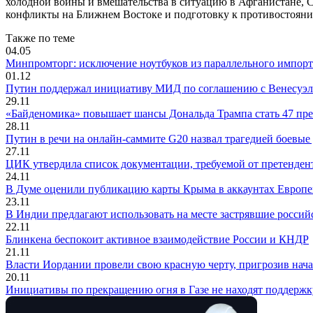
холодной войны и вмешательства в ситуацию в Афганистане, 
конфликты на Ближнем Востоке и подготовку к противостояни
Также по теме
04.05
Минпромторг: исключение ноутбуков из параллельного импорта
01.12
Путин поддержал инициативу МИД по соглашению с Венесуэ
29.11
«Байденомика» повышает шансы Дональда Трампа стать 47 п
28.11
Путин в речи на онлайн-саммите G20 назвал трагедией боевые
27.11
ЦИК утвердила список документации, требуемой от претендент
24.11
В Думе оценили публикацию карты Крыма в аккаунтах Европе
23.11
В Индии предлагают использовать на месте застрявшие россий
22.11
Блинкена беспокоит активное взаимодействие России и КНДР
21.11
Власти Иордании провели свою красную черту, пригрозив нач
20.11
Инициативы по прекращению огня в Газе не находят поддержк