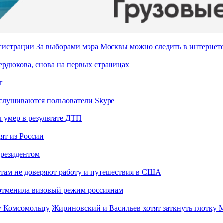
За выборами мэра Москвы можно следить в интернете
Сердюкова, снова на первых страницах
г
слушиваются пользователи Skype
 умер в результате ДТП
ят из России
президентом
там не доверяют работу и путешествия в США
отменила визовый режим россиянам
Жириновский и Васильев хотят заткнуть глотку