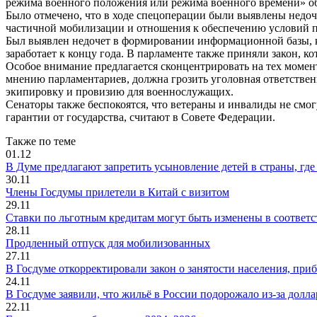
режима военного положения или режима военного времени» обс
Было отмечено, что в ходе спецоперации были выявлены недоч
частичной мобилизации и отношения к обеспечению условий 
Был выявлен недочет в формировании информационной базы, к
заработает к концу года. В парламенте также приняли закон, к
Особое внимание предлагается сконцентрировать на тех момент
мнению парламентариев, должна грозить уголовная ответстве
экипировку и провизию для военнослужащих.
Сенаторы также беспокоятся, что ветераны и инвалиды не смо
гарантии от государства, считают в Совете Федерации.
Также по теме
01.12
В Думе предлагают запретить усыновление детей в страны, где
30.11
Члены Госдумы прилетели в Китай с визитом
29.11
Ставки по льготным кредитам могут быть изменены в соответс
28.11
Продленный отпуск для мобилизованных
27.11
В Госдуме откорректировали закон о занятости населения, при
24.11
В Госдуме заявили, что жильё в России подорожало из-за долла
22.11