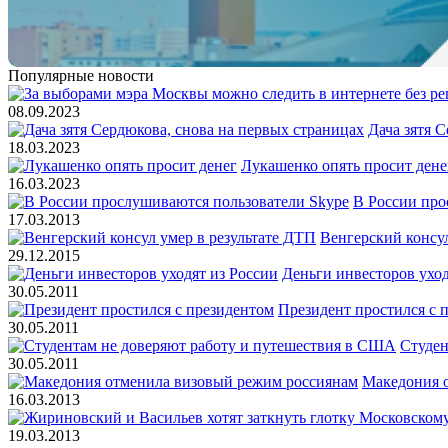
Популярные новости
08.09.2023
Дача зятя 
18.03.2023
Лукашенко опять просит дене
16.03.2023
В России про
17.03.2013
Венгерский консул
29.12.2015
Деньги инвесторов уход
30.05.2011
Президент простился с 
30.05.2011
Студен
30.05.2011
Македония 
16.03.2013
19.03.2013