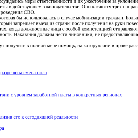
уждались меры ответственности и их ужесточение за уклонение
еты в действующем законодательстве. Они касаются трех напра
проведения СВО.
оторая бы использовалась в случае мобилизации граждан. Больш
оторый запрещает выезд из страны после получения на руки повес
ах, когда должностные лица с особой компетенцией отправляют 
нность. Наказания должны нести чиновники, не предоставляющ
гут получить в полной мере помощь, на которую они в праве р
 разрешена смена пола
твии с уровнем заработной платы в конкретных регионах
близив его к сегодняшней реальности
ра