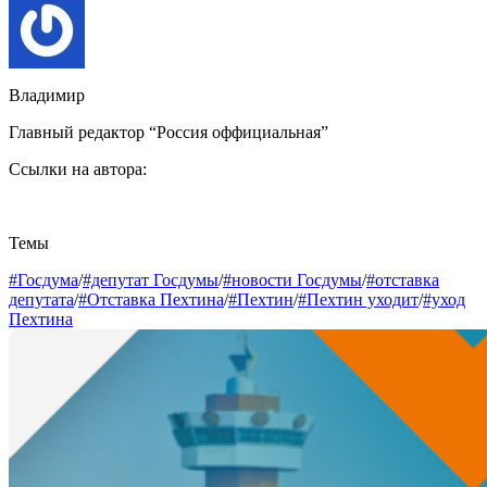
Владимир
Главный редактор “Россия оффициальная”
Ссылки на автора:
Темы
#Госдума
/
#депутат Госдумы
/
#новости Госдумы
/
#отставка
депутата
/
#Отставка Пехтина
/
#Пехтин
/
#Пехтин уходит
/
#уход
Пехтина