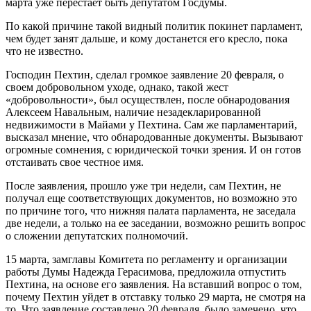
марта уже перестает быть депутатом Госдумы.
По какой причине такой видный политик покинет парламент,
чем будет занят дальше, и кому достанется его кресло, пока
что не известно.
Господин Пехтин, сделал громкое заявление 20 февраля, о
своем добровольном уходе, однако, такой жест
«добровольности», был осуществлен, после обнародования
Алексеем Навальным, наличие незадекларированной
недвижимости в Майами у Пехтина. Сам же парламентарий,
высказал мнение, что обнародованные документы. Вызывают
огромные сомнения, с юридической точки зрения. И он готов
отстаивать свое честное имя.
После заявления, прошло уже три недели, сам Пехтин, не
получал еще соответствующих документов, но возможно это
по причине того, что нижняя палата парламента, не заседала
две недели, а только на ее заседании, возможно решить вопрос
о сложении депутатских полномочий.
15 марта, замглавы Комитета по регламенту и организации
работы Думы Надежда Герасимова, предложила отпустить
Пехтина, на основе его заявления. На вставший вопрос о том,
почему Пехтин уйдет в отставку только 29 марта, не смотря на
то. Что заявление составлено 20 февраля, было замечено, что