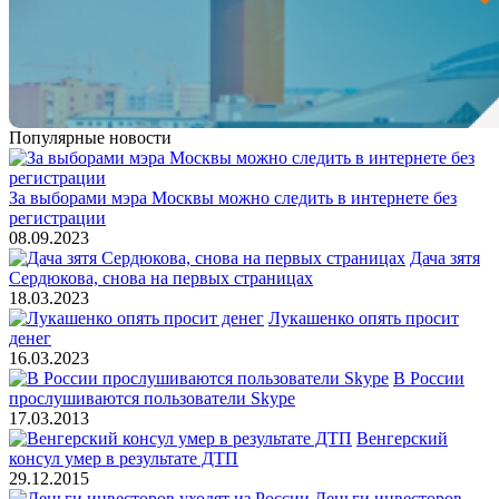
Популярные новости
За выборами мэра Москвы можно следить в интернете без
регистрации
08.09.2023
Дача зятя
Сердюкова, снова на первых страницах
18.03.2023
Лукашенко опять просит
денег
16.03.2023
В России
прослушиваются пользователи Skype
17.03.2013
Венгерский
консул умер в результате ДТП
29.12.2015
Деньги инвесторов