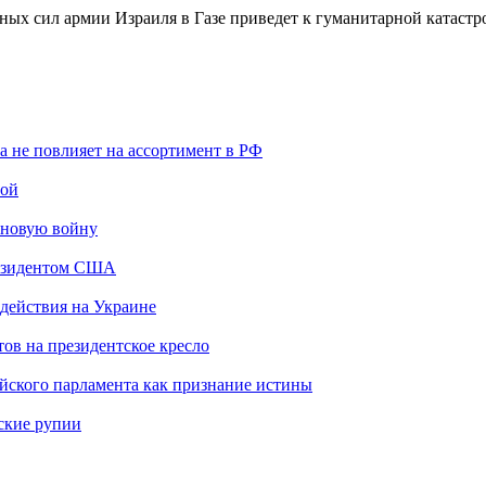
ных сил армии Израиля в Газе приведет к гуманитарной катастр
 не повлияет на ассортимент в РФ
лой
 новую войну
резидентом США
 действия на Украине
ов на президентское кресло
йского парламента как признание истины
ские рупии