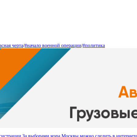
асная черта
/
#начало военной операции
/
#политика
За выборами мэра Москвы можно следить в интернете