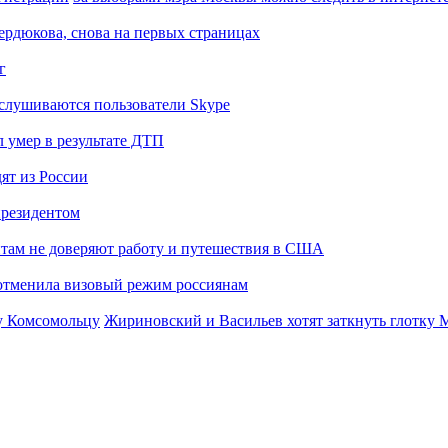
Сердюкова, снова на первых страницах
г
слушиваются пользователи Skype
 умер в результате ДТП
ят из России
президентом
там не доверяют работу и путешествия в США
отменила визовый режим россиянам
Жириновский и Васильев хотят заткнуть глотку