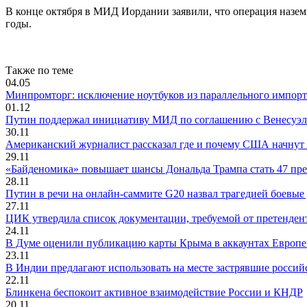
В конце октября в МИД Иордании заявили, что операция назем
годы.
Также по теме
04.05
Минпромторг: исключение ноутбуков из параллельного импорта
01.12
Путин поддержал инициативу МИД по соглашению с Венесуэ
30.11
Американский журналист рассказал где и почему США начнут
29.11
«Байденомика» повышает шансы Дональда Трампа стать 47 п
28.11
Путин в речи на онлайн-саммите G20 назвал трагедией боевые
27.11
ЦИК утвердила список документации, требуемой от претендент
24.11
В Думе оценили публикацию карты Крыма в аккаунтах Европе
23.11
В Индии предлагают использовать на месте застрявшие россий
22.11
Блинкена беспокоит активное взаимодействие России и КНДР
20.11