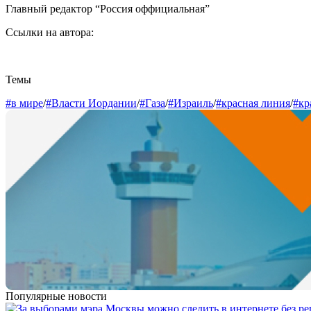
Главный редактор “Россия оффициальная”
Ссылки на автора:
Темы
#в мире
/
#Власти Иордании
/
#Газа
/
#Израиль
/
#красная линия
/
#кр
Популярные новости