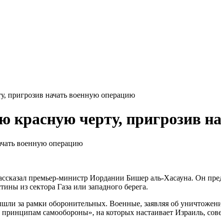
у, пригрозив начать военную операцию
ю красную черту, пригрозив н
 рассказал премьер-министр Иордании Бишер аль-Хасауна. Он пр
ины из сектора Газа или западного берега.
ышли за рамки оборонительных. Военные, заявляя об уничтожени
т принципам самообороны», на которых настаивает Израиль, сов