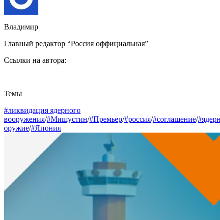
Владимир
Главный редактор “Россия оффициальная”
Ссылки на автора:
Темы
#ликвидация ядерного
вооружения
/
#Мишустин
/
#Премьер
/
#россия
/
#соглашение
/
#ядер
оружие
/
#Япония