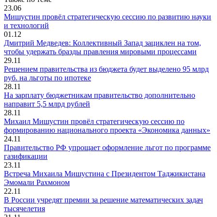
23.06
Мишустин провёл стратегическую сессию по развитию науки
и технологий
01.12
Дмитрий Медведев: Коллективный Запад зациклен на том,
чтобы удержать бразды правления мировыми процессами
29.11
Решением правительства из бюджета будет выделено 95 млрд
руб. на льготы по ипотеке
28.11
На зарплату бюджетникам правительство дополнительно
направит 5,5 млрд рублей
28.11
Михаил Мишустин провёл стратегическую сессию по
формированию национального проекта «Экономика данных»
24.11
Правительство РФ упрощает оформление льгот по программе
газификации
23.11
Встреча Михаила Мишустина с Президентом Таджикистана
Эмомали Рахмоном
22.11
В России учредят премии за решение математических задач
тысячелетия