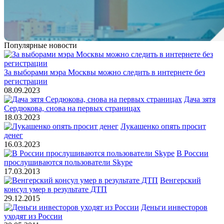
Популярные новости
За выборами мэра Москвы можно следить в интернете без
регистрации
08.09.2023
Дача зятя
Сердюкова, снова на первых страницах
18.03.2023
Лукашенко опять просит
денег
16.03.2023
В России
прослушиваются пользователи Skype
17.03.2013
Венгерский
консул умер в результате ДТП
29.12.2015
Деньги инвесторов
уходят из России