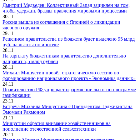
Дмитрий Медведев: Коллективный Запад зациклен на том,
чтобы удержать бразды правления мировыми процессами
30.11
Россия вышла из соглашения с Японией о ликвидации
ядерного оружия
29.11
Решением правительства из бюджета будет выделено 95 млрд
руб. на льготы по ипотеке
28.11
На зарплату бюджетникам правительство дополнительно
направит 5,5 млрд рублей
28.11
Михаил Мишустин провёл стратегическую сессию по
формированию национального проекта «Экономика данных»
24.11
Правительство РФ упрощает оформление льгот по программе
газификации
23.11
Встреча Михаила Мишустина с Президентом Таджикистана
Эмомали Рахмоном
21.11
Мишустин обратил внимание хозяйственников на
пополнение отечественной сельхозтехники
20.11