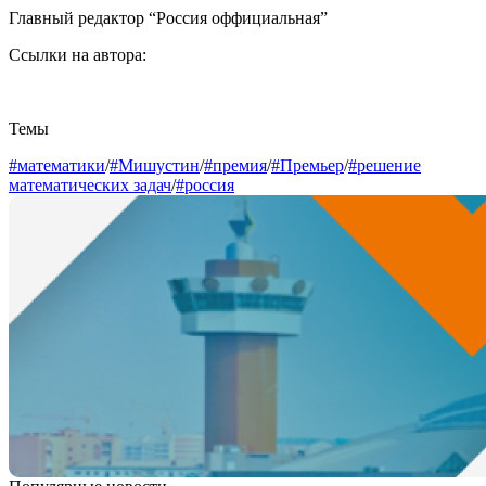
Главный редактор “Россия оффициальная”
Ссылки на автора:
Темы
#математики
/
#Мишустин
/
#премия
/
#Премьер
/
#решение
математических задач
/
#россия