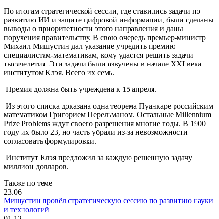
По итогам стратегической сессии, где ставились задачи по
развитию ИИ и защите цифровой информации, были сделаны
выводы о приоритетности этого направления и даны
поручения правительству. В свою очередь премьер-министр
Михаил Мишустин дал указание учредить премию
специалистам-математикам, кому удастся решить задачи
тысячелетия. Эти задачи были озвучены в начале XXI века
институтом Клэя. Всего их семь.
Премия должна быть учреждена к 15 апреля.
Из этого списка доказана одна теорема Пуанкаре российским
математиком Григорием Перельманом. Остальные Millennium
Prize Problems ждут своего разрешения многие годы. В 1900
году их было 23, но часть убрали из-за невозможности
согласовать формулировки.
Институт Клэя предложил за каждую решенную задачу
миллион долларов.
Также по теме
23.06
Мишустин провёл стратегическую сессию по развитию науки
и технологий
01.12